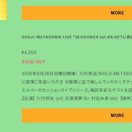
MORE
SHOJI-METASONIK LIVE 『SESSION24 vol.64』SDT
¥4,200
SOLD OUT
2025年9月28日日曜日開催！ 川代祥治/SHOJI-METASONI
に直接ご来店いただき お客様に生で楽しんでいただくチケットです。 川代祥治がお送り
とカバーのセッションライブシリーズ。毎回多彩なゲストを
【出演】 川代祥治 (pf) 日髙真夢（b） 村社未来（ds） 【場所】 SDT TOKYO 東京都文京区春日1-2-7 S
DT TOKYO 17:45 checkin※整理番号発行致します。 18:00 OPEN 19:00 START※多少の変更が
ある事をご了承くださいませ。 チケット料金 事前決済4200円 当日決済4500円 こちらはSDTに来店
MORE
して楽しむチケットです。 配信チケットも発売いたします。