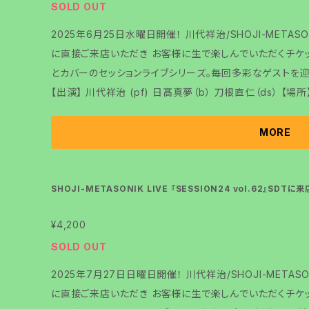
SOLD OUT
2025年6月25日水曜日開催！ 川代祥治/SHOJI-METASONIK
に直接ご来店いただき お客様に生で楽しんでいただくチケットです。 川代祥治がお送り
とカバーのセッションライブシリーズ。毎回多彩なゲストを
【出演】 川代祥治 (pf) 日髙真夢（b） 刀根直仁（ds） 【場所】 SDT TOKYO 東京都文京区春日1-2-7 S
DT TOKYO 18:00 checkin※整理番号発行致します。 18:30 OPEN 19:30 START※多少の変更が
ある事をご了承くださいませ。 こちらはSDTに来店して楽しむチケットです。 配信チケットも発売いたし
MORE
ます。
SHOJI-METASONIK LIVE 『SESSION24 vol.62』SDT
¥4,200
SOLD OUT
2025年7月27日日曜日開催！ 川代祥治/SHOJI-METASONI
に直接ご来店いただき お客様に生で楽しんでいただくチケットです。 川代祥治がお送り