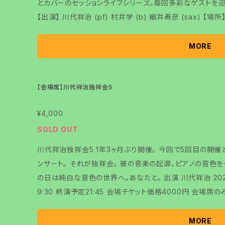
とカバーのセッションライブシリーズ。毎回多彩なゲストを
【出演】 川代祥治 (pf) 村井学 (b) 細井寿彦 (sax) 【場所】 SDT TOKYO 東京都文京区春日1-2-7 S
DT TOKYO 17:45 checkin※整理番号発行致します。 18:00 OPEN 19:00 START※多少の変更が
ある事をご了承くださいませ。 チケット料金 事前決済4200円 当日4500円 こちらはSDTに来店して
MORE
楽しむチケットです。 配信チケットも発売いたします。
【会場席】川代祥治独祥会5
¥4,000
SOLD OUT
川代祥治独祥会5 1年3ヶ月ぶり開催。 今回で5回目の開催となる川代祥治たったひとりのピアノソロコ
ンサート。 それが独祥会。 彼の音楽の起源、ピアノの音色を
の日は純白な音色の世界へ。あなたと。 出演 川代祥治 2025年5月30日金曜日開催 開場18:30 開演1
9:30 終演予定21:45 会場チケット価格4000円 会場席のみ直筆お品書きプレゼント 会場SDT TOKY
O 東京都文京区春日1-2-7
MORE