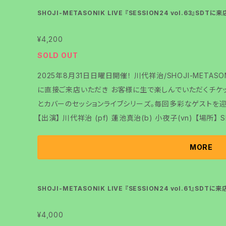
SHOJI-METASONIK LIVE 『SESSION24 vol.63』SDT
¥4,200
SOLD OUT
2025年8月31日日曜日開催！ 川代祥治/SHOJI-METASONIK
に直接ご来店いただき お客様に生で楽しんでいただくチケットです。 川代祥治がお送り
とカバーのセッションライブシリーズ。毎回多彩なゲストを
【出演】 川代祥治 (pf) 蓮池真治(b) 小夜子(vn) 【場所】 SDT TOKYO 東京都文京区春日1-2-7 SD
T TOKYO 17:45 checkin※整理番号発行致します。 18:00 OPEN 19:00 START※多少の変更があ
る事をご了承くださいませ。 チケット料金 事前決済4200円 当日決済4500円 こちらはSDTに来店し
MORE
て楽しむチケットです。 配信チケットも発売いたします。
SHOJI-METASONIK LIVE 『SESSION24 vol.61』SDT
¥4,000